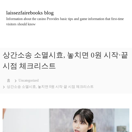
콘
텐
laissezfairebooks blog
츠
Information about the casino Provides basic tips and game information that first-time
로
visitors should know
바
로
가
기
상간소송 소멸시효, 놓치면 0원 시작·끝
시점 체크리스트
홈
Uncategorized
상간소송 소멸시효, 놓치면 0원 시작·끝 시점 체크리스트