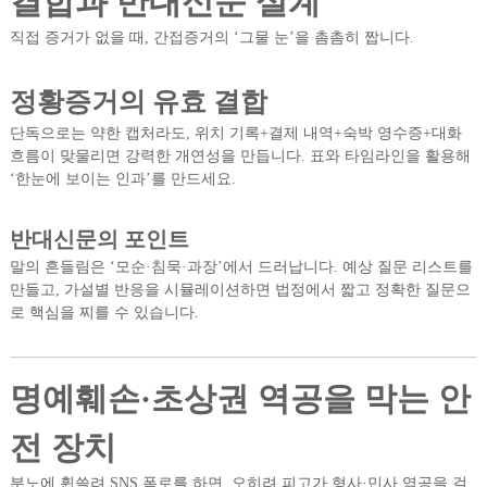
결합과 반대신문 설계
직접 증거가 없을 때, 간접증거의 ‘그물 눈’을 촘촘히 짭니다.
정황증거의 유효 결합
단독으로는 약한 캡처라도, 위치 기록+결제 내역+숙박 영수증+대화
흐름이 맞물리면 강력한 개연성을 만듭니다. 표와 타임라인을 활용해
‘한눈에 보이는 인과’를 만드세요.
반대신문의 포인트
말의 흔들림은 ‘모순·침묵·과장’에서 드러납니다. 예상 질문 리스트를
만들고, 가설별 반응을 시뮬레이션하면 법정에서 짧고 정확한 질문으
로 핵심을 찌를 수 있습니다.
명예훼손·초상권 역공을 막는 안
전 장치
분노에 휩쓸려 SNS 폭로를 하면, 오히려 피고가 형사·민사 역공을 걸