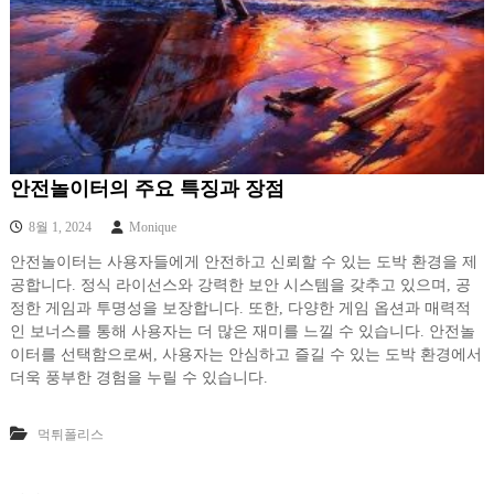
안전놀이터의 주요 특징과 장점
8월 1, 2024
Monique
안전놀이터는 사용자들에게 안전하고 신뢰할 수 있는 도박 환경을 제
공합니다. 정식 라이선스와 강력한 보안 시스템을 갖추고 있으며, 공
정한 게임과 투명성을 보장합니다. 또한, 다양한 게임 옵션과 매력적
인 보너스를 통해 사용자는 더 많은 재미를 느낄 수 있습니다. 안전놀
이터를 선택함으로써, 사용자는 안심하고 즐길 수 있는 도박 환경에서
더욱 풍부한 경험을 누릴 수 있습니다.
먹튀폴리스