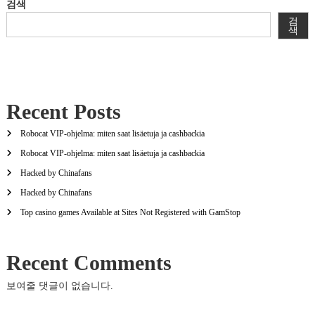
검색
검
색
Recent Posts
Robocat VIP-ohjelma: miten saat lisäetuja ja cashbackia
Robocat VIP-ohjelma: miten saat lisäetuja ja cashbackia
Hacked by Chinafans
Hacked by Chinafans
Top casino games Available at Sites Not Registered with GamStop
Recent Comments
보여줄 댓글이 없습니다.