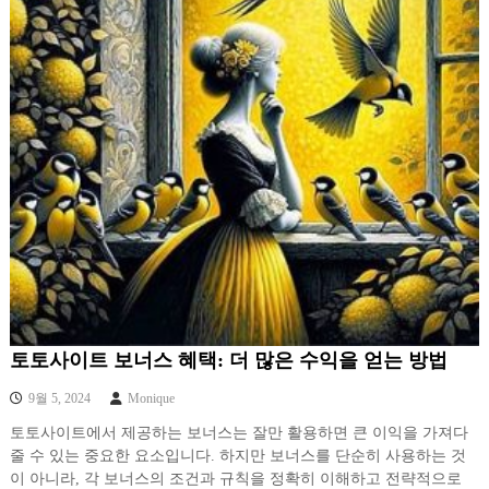
토토사이트 보너스 혜택: 더 많은 수익을 얻는 방법
9월 5, 2024
Monique
토토사이트에서 제공하는 보너스는 잘만 활용하면 큰 이익을 가져다
줄 수 있는 중요한 요소입니다. 하지만 보너스를 단순히 사용하는 것
이 아니라, 각 보너스의 조건과 규칙을 정확히 이해하고 전략적으로