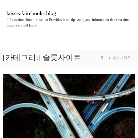
콘
텐
laissezfairebooks blog
츠
Information about the casino Provides basic tips and game information that first-time
로
visitors should know
바
로
가
기
[카테고리:]
슬롯사이트
홈
슬롯사이트