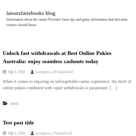
콘
텐
laissezfairebooks blog
츠
Information about the casino Provides basic tips and game information that first-time
로
visitors should know
바
로
가
기
Unlock fast withdrawals at Best Online Pokies
Australia: enjoy seamless cashouts today
8월 6, 2026
wordpress_d513aecd4141
When it comes to enjoying an unforgettable casino experience, the thrill of
online pokies combined with rapid withdrawals is paramount. […]
public
Test post title
8월 6, 2026
wordpress_e70eede1cecb