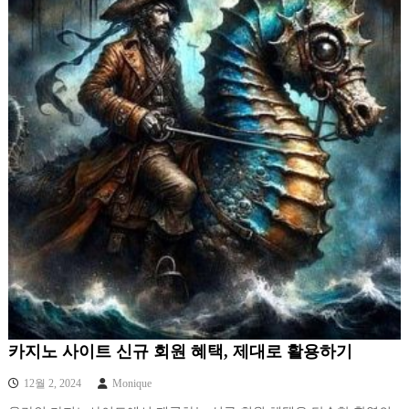
카지노 사이트 신규 회원 혜택, 제대로 활용하기
12월 2, 2024
Monique