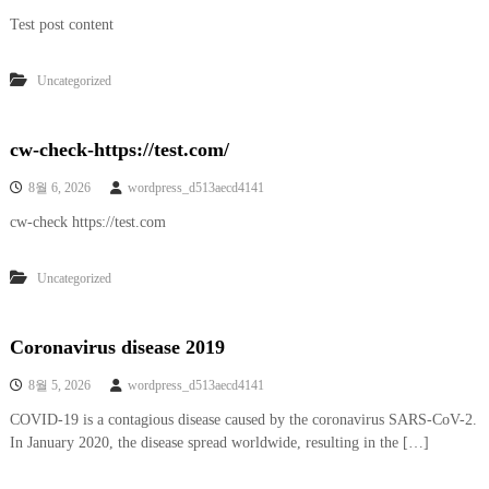
Test post content
Uncategorized
cw-check-https://test.com/
8월 6, 2026
wordpress_d513aecd4141
cw-check https://test.com
Uncategorized
Coronavirus disease 2019
8월 5, 2026
wordpress_d513aecd4141
COVID-19 is a contagious disease caused by the coronavirus SARS-CoV-2.
In January 2020, the disease spread worldwide, resulting in the […]