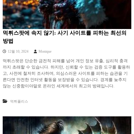
먹튀스팟에 속지 않기: 사기 사이트를 피하는 최선의
방법
12월 10, 2024
Monique
먹튀스팟은 단순한 금전적 피해를 넘어 개인 정보 유출, 심리적 충격
까지 초래할 수 있습니다. 하지만, 신뢰할 수 있는 검증 도구를 활용하
고, 사전에 철저히 조사하며, 의심스러운 사이트를 피하는 습관을 기
른다면 안전한 인터넷 활동을 보장받을 수 있습니다. 경계를 늦추지
않는 신중함이야말로 온라인 세계에서의 최고의 방패입니다.
먹튀폴리스