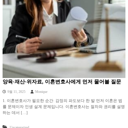
양육·재산·위자료, 이혼변호사에게 먼저 물어볼 질문
9월 11, 2025
Monique
1. 이혼변호사가 필요한 순간: 감정의 파도보다 한 발 먼저 이혼은 법
률 문제이자 인생 설계 문제입니다. 이혼변호사는 절차와 권리를 설명
하는 데서 […]
Uncategorized